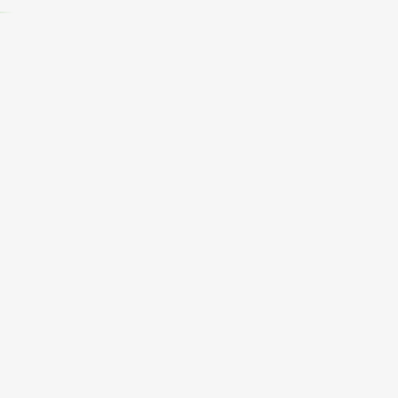
资阳鸡苗孵化场
遂
线预定
在线预定