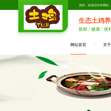
您好，欢迎访问本网站
生态土鸡养
新鲜 / 健康 / 便利
网站首页
关于