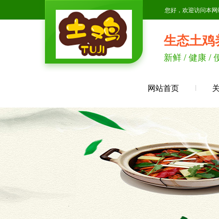
您好，欢迎访问本网
生态土鸡
新鲜 / 健康 / 
网站首页