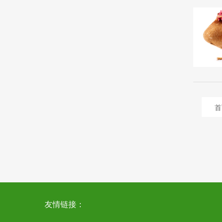
首
友情链接：