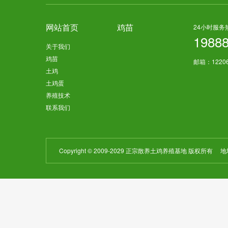
网站首页
鸡苗
24小时服务
1988
关于我们
鸡苗
邮箱：12206
土鸡
土鸡蛋
养殖技术
联系我们
Copyright © 2009-2029 正宗散养土鸡养殖基地 版权所