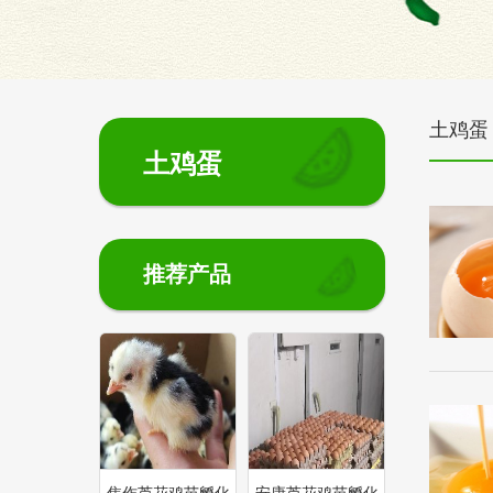
土鸡蛋
土鸡蛋
推荐产品
焦作芦花鸡苗孵化
安康芦花鸡苗孵化